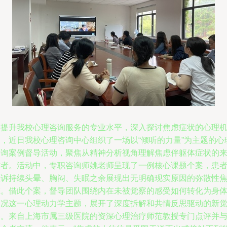
为提升我校心理咨询服务的专业水平，深入探讨焦虑症状的心理
制，近日我校心理咨询中心组织了一场以“倾听的力量”为主题的心
咨询案例督导活动，聚焦从精神分析视角理解焦虑伴躯体症状的
访者。活动中，专职咨询师姚老师呈现了一例核心课题个案，患
主诉持续头晕、胸闷、失眠之余展现出无明确现实原因的弥散性
虑。借此个案，督导团队围绕内在未被觉察的感受如何转化为身
状况这一心理动力学主题，展开了深度拆解和共情反思驱动的新
察。来自上海市属三级医院的资深心理治疗师范教授专门点评并