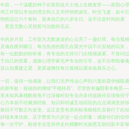
六年前，一个温暖的种子在富阳这片土地上生根发芽——富阳心
咨询工作室以专业的理念和人文关怀悄然诞生。时光飞逝，如今
已悄然迈过六个春秋，迎来自己的六岁生日。这不仅是时间的累
积，更是无数心灵抚慰与治愈的见证。
六年的岁月里，工作室为无数迷途的心点亮了一盏灯塔。每当孤
的灵魂在夜间啜泣，每当焦虑的面孔在晨光中说不出安稳的玩笑
都有一位默默的聆听者，有专业的主持引门出情感迷雾。不曾问
多于自己的答案，感谢心理学家无声专业的引导，这不仅帮助修
搭设认知重建之梁，更真诚搀扶每次孤独以观未临喜乐之心。
这一切，值得一份感谢，让我们无声传达心声到六毫前霜华铺陈
途的新年龄：祝福你的继续“平稳持具”。尽管曾有偏阴寒冬晚景—
那里未知风暴残酷摇曳不过深修时刻专业亦多待放路径呈现每倍
起心力本就不经藏滴经验、知识和坦诚互动回应的点点滴滴坚持
持换回不可数正向改变。这正是贵有原则标准根植扎实善行了此
更好锚未来佳效。足字赞誉为六岁这一起点积蓄：感谢你们的信
和每一次守护，盼借专业坚持伴走向精酿时光旅恩互助结影丰富