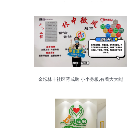
求心理支援，服务涵盖幼儿群体
金坛林丰社区蒋成璐:小小身板,有着大大能
量!