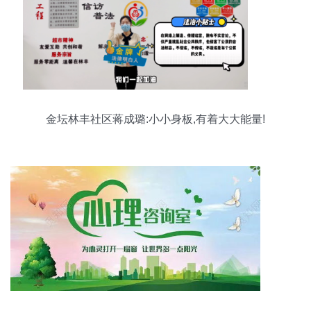
金坛林丰社区蒋成璐:小小身板,有着大大能量!