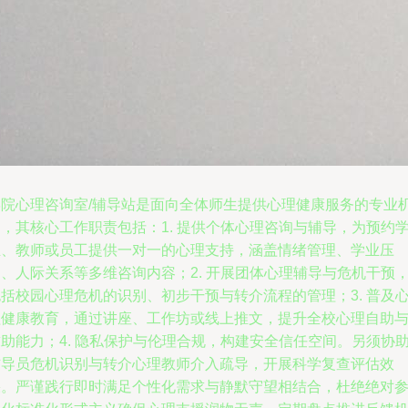
学院心理咨询室/辅导站是面向全体师生提供心理健康服务的专业
，其核心工作职责包括：1. 提供个体心理咨询与辅导，为预约
生、教师或员工提供一对一的心理支持，涵盖情绪管理、学业压
、人际关系等多维咨询内容；2. 开展团体心理辅导与危机干预
括校园心理危机的识别、初步干预与转介流程的管理；3. 普及
理健康教育，通过讲座、工作坊或线上推文，提升全校心理自助
助能力；4. 隐私保护与伦理合规，构建安全信任空间。另须协
辅导员危机识别与转介心理教师介入疏导，开展科学复查评估效
果。严谨践行即时满足个性化需求与静默守望相结合，杜绝绝对