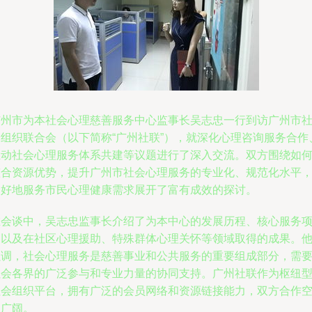
广州市为本社会心理慈善服务中心监事长吴志忠一行到访广州市
会组织联合会（以下简称“广州社联”），就深化心理咨询服务合作
推动社会心理服务体系共建等议题进行了深入交流。双方围绕如
整合资源优势，提升广州市社会心理服务的专业化、规范化水平
更好地服务市民心理健康需求展开了富有成效的探讨。
在会谈中，吴志忠监事长介绍了为本中心的发展历程、核心服务
目以及在社区心理援助、特殊群体心理关怀等领域取得的成果。
强调，社会心理服务是慈善事业和公共服务的重要组成部分，需
社会各界的广泛参与和专业力量的协同支持。广州社联作为枢纽
社会组织平台，拥有广泛的会员网络和资源链接能力，双方合作
间广阔。