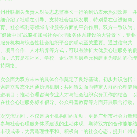
广州社联相关负责人对吴志忠监事长一行的到访表示热烈欢迎，
详细介绍了社联在引导、支持社会组织发展，特别是在促进健康
教育、社会福利等领域专业服务方面的平台作用。双方一致认为
在“健康中国”战略和加强社会心理服务体系建设的大背景下，专业
理服务机构与综合性社会组织平台的联动至关重要。通过信息共
享、项目合作、人才培养等方式，可以有效扩大优质心理服务的
盖面，尤其是在社区、学校、企业等基层单元构建更为稳固的心
支持网络。
此次会面为双方未来的具体合作奠定了良好基础。初步共识包括
探索建立常态化沟通协调机制；共同策划面向特定人群的心理健
促进项目；推动心理咨询专业人才与社会组织实务工作的结合；
及在社会心理服务标准倡导、公众科普教育等方面开展联合行动
此次交流访问，不仅是两个机构间的互动，更是广州市社会力量
极参与社会心理服务体系建设的生动体现。期待双方的合作能够
出丰硕成果，为营造理性平和、积极向上的社会心态，提升广州